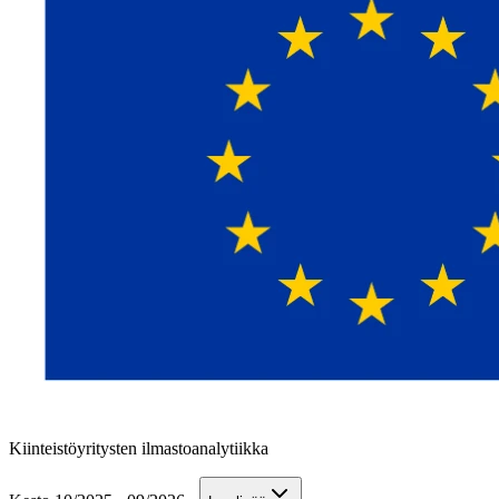
Kiinteistöyritysten ilmastoanalytiikka