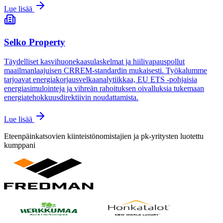
Lue lisää
Selko Property
Täydelliset kasvihuonekaasulaskelmat ja hiilivapauspollut
maailmanlaajuisen CRREM-standardin mukaisesti. Työkalumme
tarjoavat energiakorjausvelkaanalytiikkaa, EU ETS -pohjaisia
energiasimulointeja ja vihreän rahoituksen oivalluksia tukemaan
energiatehokkuusdirektiivin noudattamista.
Lue lisää
Eteenpäinkatsovien kiinteistönomistajien ja pk-yritysten luotettu
kumppani