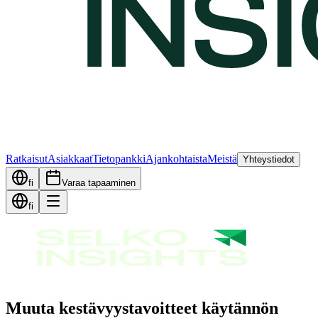
Ratkaisut
Asiakkaat
Tietopankki
Ajankohtaista
Meistä
Yhteystiedot
fi
Varaa tapaaminen
fi
Muuta kestävyystavoitteet käytännön