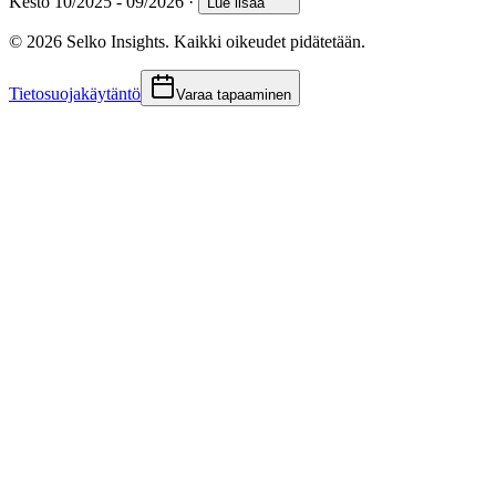
Kesto 10/2025 - 09/2026
·
Lue lisää
© 2026 Selko Insights. Kaikki oikeudet pidätetään.
Tietosuojakäytäntö
Varaa tapaaminen