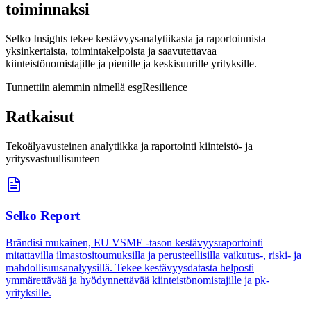
toiminnaksi
Selko Insights tekee kestävyysanalytiikasta ja raportoinnista
yksinkertaista, toimintakelpoista ja saavutettavaa
kiinteistönomistajille ja pienille ja keskisuurille yrityksille.
Tunnettiin aiemmin nimellä esgResilience
Ratkaisut
Tekoälyavusteinen analytiikka ja raportointi kiinteistö- ja
yritysvastuullisuuteen
Selko Report
Brändisi mukainen, EU VSME -tason kestävyysraportointi
mitattavilla ilmastositoumuksilla ja perusteellisilla vaikutus-, riski- ja
mahdollisuusanalyysillä. Tekee kestävyysdatasta helposti
ymmärettävää ja hyödynnettävää kiinteistönomistajille ja pk-
yrityksille.